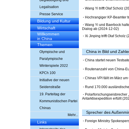
Beglaubigung und
Legalisation
·
Wang Yi trifft Olaf Scholz
(20
Presse Service
·
Hochrangiger KP-Beamter tr
Bildung und Kultur
·
Wang Yi und Baerbock halte
Wirtschaft
Dialog ab
(2024-12-02)
Willkommen
·
Xi Jinping trifft Olaf Scholz
(
in China
Themen
China in Bild und Zahle
Olympische und
Paralympische
·
China startet neuen Testsat
Winterspiele 2022
·
Routenanzahl von China-Eur
KPCh 100
·
Chinas VPI fällt im März um
Initiative der neuen
Seidenstraße
·
Rund 170.000 ausländische
19. Parteitag der
·
Polarforschungseisbrecher 
Antarktisexpedition erfüllt
(202
Kommunistischen Partei
Chinas
Sprecher des Außenmin
Mehr...
·
Foreign Ministry Spokesper
Links