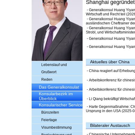
Shanghai gegründet 
·
Generalkonsul Huang Yiyang
Wirtschaft und Recht teil
(2026
·
Generalkonsul Huang Yiyang
ausländischen Cheftrainer de
·
Generalkonsul Huang Yiyan
Strobl, und Wirtschaftsministe
·
Generalkonsul Huang Yiyang
·
Generalkonsul Huang Yiyang 
Aktuelles über China
Lebenslauf und
·
China reagiert auf Erhebung
Grußwort
Reden
·
Arbeitskonferenz für chines
Das Generalkonsulat
·
Arbeitskonferenz für chines
Konsularbezirk im
Überblick
·
Li Qiang bekräftigt Wirtscha
Konsularischer Service
·
Harte Gegenmaßnahme: China 
Ursprung in den USA
(2025-0
Bürozeiten
Feiertage
Bilateraler Austausch
Visumbestimmung
·
Chinesische Unternehmerde