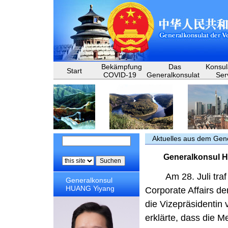
Bekämpfung
Das
Konsul
Start
COVID-19
Generalkonsulat
Ser
Aktuelles aus dem Gen
Generalkonsul H
Am 28. Juli tr
Generalkonsul
HUANG Yiyang
Corporate Affairs d
die Vizepräsidentin
erklärte, dass die M